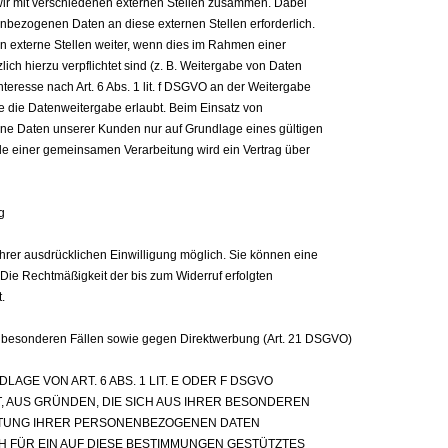
wir mit verschiedenen externen Stellen zusammen. Dabei
enbezogenen Daten an diese externen Stellen erforderlich.
externe Stellen weiter, wenn dies im Rahmen einer
zlich hierzu verpflichtet sind (z. B. Weitergabe von Daten
teresse nach Art. 6 Abs. 1 lit. f DSGVO an der Weitergabe
 die Datenweitergabe erlaubt. Beim Einsatz von
ne Daten unserer Kunden nur auf Grundlage eines gültigen
alle einer gemeinsamen Verarbeitung wird ein Vertrag über
g
hrer ausdrücklichen Einwilligung möglich. Sie können eine
n. Die Rechtmäßigkeit der bis zum Widerruf erfolgten
.
 besonderen Fällen sowie gegen Direktwerbung (Art. 21 DSGVO)
GE VON ART. 6 ABS. 1 LIT. E ODER F DSGVO
T, AUS GRÜNDEN, DIE SICH AUS IHRER BESONDEREN
EITUNG IHRER PERSONENBEZOGENEN DATEN
H FÜR EIN AUF DIESE BESTIMMUNGEN GESTÜTZTES