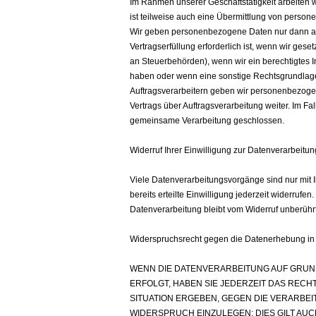
Im Rahmen unserer Geschäftstätigkeit arbeiten 
ist teilweise auch eine Übermittlung von person
Wir geben personenbezogene Daten nur dann an 
Vertragserfüllung erforderlich ist, wenn wir geset
an Steuerbehörden), wenn wir ein berechtigtes In
haben oder wenn eine sonstige Rechtsgrundlage
Auftragsverarbeitern geben wir personenbezoge
Vertrags über Auftragsverarbeitung weiter. Im F
gemeinsame Verarbeitung geschlossen.
Widerruf Ihrer Einwilligung zur Datenverarbeitun
Viele Datenverarbeitungsvorgänge sind nur mit I
bereits erteilte Einwilligung jederzeit widerrufe
Datenverarbeitung bleibt vom Widerruf unberührt
Widerspruchsrecht gegen die Datenerhebung in
WENN DIE DATENVERARBEITUNG AUF GRUNDLA
ERFOLGT, HABEN SIE JEDERZEIT DAS RECH
SITUATION ERGEBEN, GEGEN DIE VERARB
WIDERSPRUCH EINZULEGEN; DIES GILT AUC