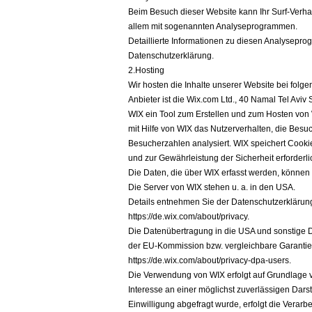
Beim Besuch dieser Website kann Ihr Surf-Verhal
allem mit sogenannten Analyseprogrammen.
Detaillierte Informationen zu diesen Analysepro
Datenschutzerklärung.
2.Hosting
Wir hosten die Inhalte unserer Website bei folg
Anbieter ist die Wix.com Ltd., 40 Namal Tel Aviv 
WIX ein Tool zum Erstellen und zum Hosten vo
mit Hilfe von WIX das Nutzerverhalten, die Bes
Besucherzahlen analysiert. WIX speichert Cookie
und zur Gewährleistung der Sicherheit erforderl
Die Daten, die über WIX erfasst werden, können
Die Server von WIX stehen u. a. in den USA.
Details entnehmen Sie der Datenschutzerklärun
https://de.wix.com/about/privacy.
Die Datenübertragung in die USA und sonstige Dr
der EU-Kommission bzw. vergleichbare Garantien 
https://de.wix.com/about/privacy-dpa-users.
Die Verwendung von WIX erfolgt auf Grundlage von
Interesse an einer möglichst zuverlässigen Dars
Einwilligung abgefragt wurde, erfolgt die Verarbei