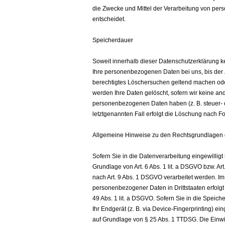
die Zwecke und Mittel der Verarbeitung von per
entscheidet.
Speicherdauer
Soweit innerhalb dieser Datenschutzerklärung k
Ihre personenbezogenen Daten bei uns, bis der Z
berechtigtes Löschersuchen geltend machen oder
werden Ihre Daten gelöscht, sofern wir keine an
personenbezogenen Daten haben (z. B. steuer- o
letztgenannten Fall erfolgt die Löschung nach Fo
Allgemeine Hinweise zu den Rechtsgrundlagen d
Sofern Sie in die Datenverarbeitung eingewillig
Grundlage von Art. 6 Abs. 1 lit. a DSGVO bzw. Ar
nach Art. 9 Abs. 1 DSGVO verarbeitet werden. Im
personenbezogener Daten in Drittstaaten erfolg
49 Abs. 1 lit. a DSGVO. Sofern Sie in die Speich
Ihr Endgerät (z. B. via Device-Fingerprinting) ei
auf Grundlage von § 25 Abs. 1 TTDSG. Die Einwill